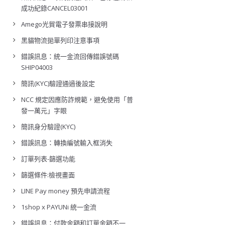
成功紀錄CANCEL03001
Amego光貿電子發票串接說明
黑貓物流拋單列印注意事項
錯誤訊息：統一金流回傳錯誤號碼
SHIP04003
簡訊(KYC)驗證通過後設定
NCC 規定因應防詐規範，避免使用「普
發一萬元」字眼
簡訊身分驗證(KYC)
錯誤訊息：轉換編號輸入框消失
訂單列表-篩選功能
篩選條件:檢視畫面
LINE Pay money 預先申請流程
1shop x PAYUNi 統一金流
錯誤訊息：付款金額和訂單金額不一