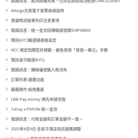
錯誤訊息：取消授權失敗，已存在請款成功紀錄CANCEL03001
Amego光貿電子發票串接說明
黑貓物流拋單列印注意事項
錯誤訊息：統一金流回傳錯誤號碼SHIP04003
簡訊(KYC)驗證通過後設定
NCC 規定因應防詐規範，避免使用「普發一萬元」字眼
簡訊身分驗證(KYC)
錯誤訊息：轉換編號輸入框消失
訂單列表-篩選功能
篩選條件:檢視畫面
LINE Pay money 預先申請流程
1shop x PAYUNi 統一金流
錯誤訊息：付款金額和訂單金額不一致。
2025年6月9日 全家冷凍店到店服務調整