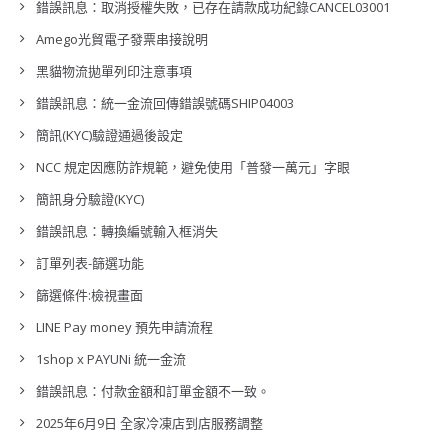
錯誤訊息：取消授權失敗，已存在請款成功紀錄CANCEL03001
Amego光貿電子發票串接說明
黑貓物流拋單列印注意事項
錯誤訊息：統一金流回傳錯誤號碼SHIP04003
簡訊(KYC)驗證通過後設定
NCC 規定因應防詐規範，避免使用「普發一萬元」字眼
簡訊身分驗證(KYC)
錯誤訊息：轉換編號輸入框消失
訂單列表-篩選功能
篩選條件:檢視畫面
LINE Pay money 預先申請流程
1shop x PAYUNi 統一金流
錯誤訊息：付款金額和訂單金額不一致。
2025年6月9日 全家冷凍店到店服務調整