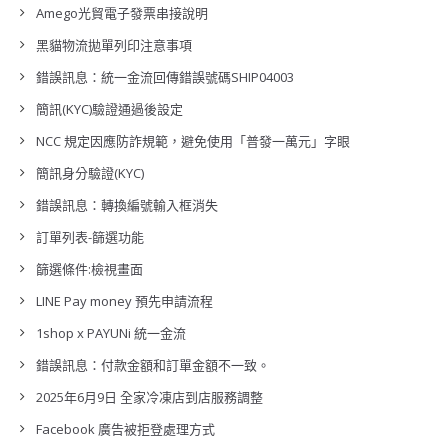
Amego光貿電子發票串接說明
黑貓物流拋單列印注意事項
錯誤訊息：統一金流回傳錯誤號碼SHIP04003
簡訊(KYC)驗證通過後設定
NCC 規定因應防詐規範，避免使用「普發一萬元」字眼
簡訊身分驗證(KYC)
錯誤訊息：轉換編號輸入框消失
訂單列表-篩選功能
篩選條件:檢視畫面
LINE Pay money 預先申請流程
1shop x PAYUNi 統一金流
錯誤訊息：付款金額和訂單金額不一致。
2025年6月9日 全家冷凍店到店服務調整
Facebook 廣告被拒登處理方式