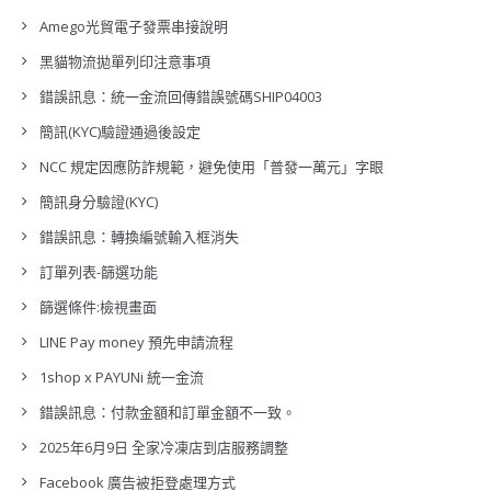
Amego光貿電子發票串接說明
黑貓物流拋單列印注意事項
錯誤訊息：統一金流回傳錯誤號碼SHIP04003
簡訊(KYC)驗證通過後設定
NCC 規定因應防詐規範，避免使用「普發一萬元」字眼
簡訊身分驗證(KYC)
錯誤訊息：轉換編號輸入框消失
訂單列表-篩選功能
篩選條件:檢視畫面
LINE Pay money 預先申請流程
1shop x PAYUNi 統一金流
錯誤訊息：付款金額和訂單金額不一致。
2025年6月9日 全家冷凍店到店服務調整
Facebook 廣告被拒登處理方式