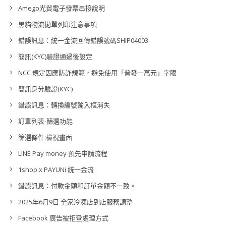
Amego光貿電子發票串接說明
黑貓物流拋單列印注意事項
錯誤訊息：統一金流回傳錯誤號碼SHIP04003
簡訊(KYC)驗證通過後設定
NCC 規定因應防詐規範，避免使用「普發一萬元」字眼
簡訊身分驗證(KYC)
錯誤訊息：轉換編號輸入框消失
訂單列表-篩選功能
篩選條件:檢視畫面
LINE Pay money 預先申請流程
1shop x PAYUNi 統一金流
錯誤訊息：付款金額和訂單金額不一致。
2025年6月9日 全家冷凍店到店服務調整
Facebook 廣告被拒登處理方式