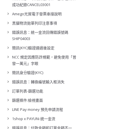
成功紀錄CANCEL03001
Amego光貿電子發票串接說明
黑貓物流拋單列印注意事項
錯誤訊息：統一金流回傳錯誤號碼
SHIP04003
簡訊(KYC)驗證通過後設定
NCC 規定因應防詐規範，避免使用「普
發一萬元」字眼
簡訊身分驗證(KYC)
錯誤訊息：轉換編號輸入框消失
訂單列表-篩選功能
篩選條件:檢視畫面
LINE Pay money 預先申請流程
1shop x PAYUNi 統一金流
錯誤訊息：付款金額和訂單金額不一