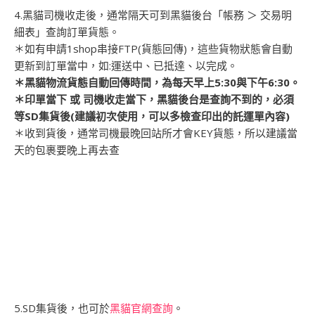
4.黑貓司機收走後，通常隔天可到黑貓後台「帳務 ＞ 交易明
細表」查詢訂單貨態。
＊如有申請1shop串接FTP(貨態回傳)，這些貨物狀態會自動
更新到訂單當中，如:運送中、已抵達、以完成。
＊黑貓物流貨態自動回傳時間，為每天早上5:30與下午6:30。
＊印單當下 或 司機收走當下，黑貓後台是查詢不到的，必須
等SD集貨後(建議初次使用，可以多檢查印出的託運單內容)
＊收到貨後，通常司機最晚回站所才會KEY貨態，所以建議當
天的包裹要晚上再去查
5.SD集貨後，也可於
黑貓官網查詢
。