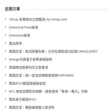
近期文章
1shop 免費網址已調整為 my1shop.com
Omnichat Pixel串接
Omnichat串接
產品排序
錯誤訊息：取消授權失敗，已存在請款成功紀錄CANCEL03001
Amego光貿電子發票串接說明
黑貓物流拋單列印注意事項
錯誤訊息：統一金流回傳錯誤號碼SHIP04003
簡訊(KYC)驗證通過後設定
NCC 規定因應防詐規範，避免使用「普發一萬元」字眼
簡訊身分驗證(KYC)
錯誤訊息：轉換編號輸入框消失