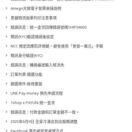
Amego光貿電子發票串接說明
黑貓物流拋單列印注意事項
錯誤訊息：統一金流回傳錯誤號碼SHIP04003
簡訊(KYC)驗證通過後設定
NCC 規定因應防詐規範，避免使用「普發一萬元」字眼
簡訊身分驗證(KYC)
錯誤訊息：轉換編號輸入框消失
訂單列表-篩選功能
篩選條件:檢視畫面
LINE Pay money 預先申請流程
1shop x PAYUNi 統一金流
錯誤訊息：付款金額和訂單金額不一致。
2025年6月9日 全家冷凍店到店服務調整
Facebook 廣告被拒登處理方式