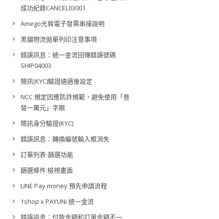
成功紀錄CANCEL03001
Amego光貿電子發票串接說明
黑貓物流拋單列印注意事項
錯誤訊息：統一金流回傳錯誤號碼
SHIP04003
簡訊(KYC)驗證通過後設定
NCC 規定因應防詐規範，避免使用「普
發一萬元」字眼
簡訊身分驗證(KYC)
錯誤訊息：轉換編號輸入框消失
訂單列表-篩選功能
篩選條件:檢視畫面
LINE Pay money 預先申請流程
1shop x PAYUNi 統一金流
錯誤訊息：付款金額和訂單金額不一