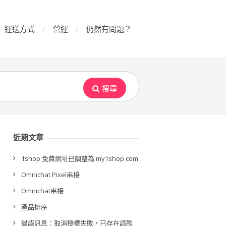
運送方式
營運
仍然有問題？
搜尋
近期文章
1shop 免費網址已調整為 my1shop.com
Omnichat Pixel串接
Omnichat串接
產品排序
錯誤訊息：取消授權失敗，已存在請款