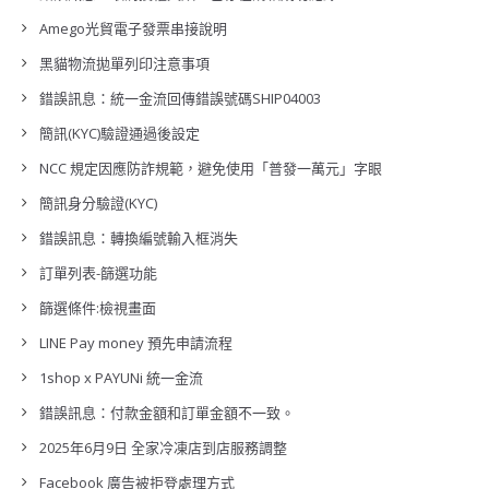
Amego光貿電子發票串接說明
黑貓物流拋單列印注意事項
錯誤訊息：統一金流回傳錯誤號碼SHIP04003
簡訊(KYC)驗證通過後設定
NCC 規定因應防詐規範，避免使用「普發一萬元」字眼
簡訊身分驗證(KYC)
錯誤訊息：轉換編號輸入框消失
訂單列表-篩選功能
篩選條件:檢視畫面
LINE Pay money 預先申請流程
1shop x PAYUNi 統一金流
錯誤訊息：付款金額和訂單金額不一致。
2025年6月9日 全家冷凍店到店服務調整
Facebook 廣告被拒登處理方式