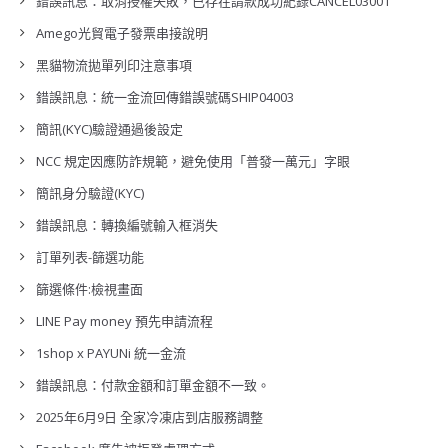
錯誤訊息：取消授權失敗，已存在請款成功紀錄CANCEL03001
Amego光貿電子發票串接說明
黑貓物流拋單列印注意事項
錯誤訊息：統一金流回傳錯誤號碼SHIP04003
簡訊(KYC)驗證通過後設定
NCC 規定因應防詐規範，避免使用「普發一萬元」字眼
簡訊身分驗證(KYC)
錯誤訊息：轉換編號輸入框消失
訂單列表-篩選功能
篩選條件:檢視畫面
LINE Pay money 預先申請流程
1shop x PAYUNi 統一金流
錯誤訊息：付款金額和訂單金額不一致。
2025年6月9日 全家冷凍店到店服務調整