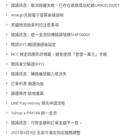
錯誤訊息：取消授權失敗，已存在請款成功紀錄CANCEL03001
Amego光貿電子發票串接說明
黑貓物流拋單列印注意事項
錯誤訊息：統一金流回傳錯誤號碼SHIP04003
簡訊(KYC)驗證通過後設定
NCC 規定因應防詐規範，避免使用「普發一萬元」字眼
簡訊身分驗證(KYC)
錯誤訊息：轉換編號輸入框消失
訂單列表-篩選功能
篩選條件:檢視畫面
LINE Pay money 預先申請流程
1shop x PAYUNi 統一金流
錯誤訊息：付款金額和訂單金額不一致。
2025年6月9日 全家冷凍店到店服務調整