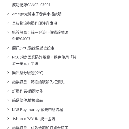
成功紀錄CANCEL03001
Amego光貿電子發票串接說明
黑貓物流拋單列印注意事項
錯誤訊息：統一金流回傳錯誤號碼
SHIP04003
簡訊(KYC)驗證通過後設定
NCC 規定因應防詐規範，避免使用「普
發一萬元」字眼
簡訊身分驗證(KYC)
錯誤訊息：轉換編號輸入框消失
訂單列表-篩選功能
篩選條件:檢視畫面
LINE Pay money 預先申請流程
1shop x PAYUNi 統一金流
錯誤訊息：付款金額和訂單金額不一