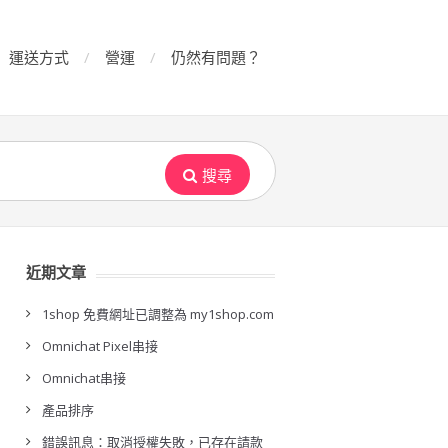
運送方式
營運
仍然有問題？
搜尋
近期文章
1shop 免費網址已調整為 my1shop.com
Omnichat Pixel串接
Omnichat串接
產品排序
錯誤訊息：取消授權失敗，已存在請款