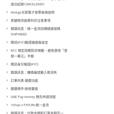
成功紀錄CANCEL03001
Amego光貿電子發票串接說明
黑貓物流拋單列印注意事項
錯誤訊息：統一金流回傳錯誤號碼
SHIP04003
簡訊(KYC)驗證通過後設定
NCC 規定因應防詐規範，避免使用「普
發一萬元」字眼
簡訊身分驗證(KYC)
錯誤訊息：轉換編號輸入框消失
訂單列表-篩選功能
篩選條件:檢視畫面
LINE Pay money 預先申請流程
1shop x PAYUNi 統一金流
錯誤訊息：付款金額和訂單金額不一