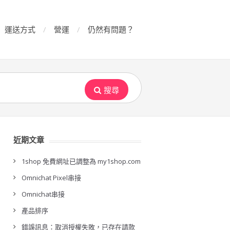
運送方式
營運
仍然有問題？
搜尋
近期文章
1shop 免費網址已調整為 my1shop.com
Omnichat Pixel串接
Omnichat串接
產品排序
錯誤訊息：取消授權失敗，已存在請款