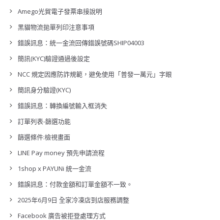
Amego光貿電子發票串接說明
黑貓物流拋單列印注意事項
錯誤訊息：統一金流回傳錯誤號碼SHIP04003
簡訊(KYC)驗證通過後設定
NCC 規定因應防詐規範，避免使用「普發一萬元」字眼
簡訊身分驗證(KYC)
錯誤訊息：轉換編號輸入框消失
訂單列表-篩選功能
篩選條件:檢視畫面
LINE Pay money 預先申請流程
1shop x PAYUNi 統一金流
錯誤訊息：付款金額和訂單金額不一致。
2025年6月9日 全家冷凍店到店服務調整
Facebook 廣告被拒登處理方式