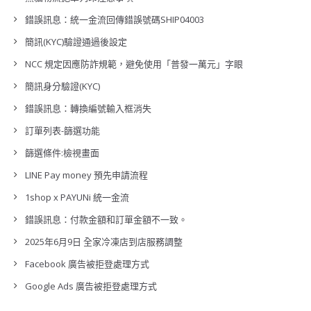
錯誤訊息：統一金流回傳錯誤號碼SHIP04003
簡訊(KYC)驗證通過後設定
NCC 規定因應防詐規範，避免使用「普發一萬元」字眼
簡訊身分驗證(KYC)
錯誤訊息：轉換編號輸入框消失
訂單列表-篩選功能
篩選條件:檢視畫面
LINE Pay money 預先申請流程
1shop x PAYUNi 統一金流
錯誤訊息：付款金額和訂單金額不一致。
2025年6月9日 全家冷凍店到店服務調整
Facebook 廣告被拒登處理方式
Google Ads 廣告被拒登處理方式