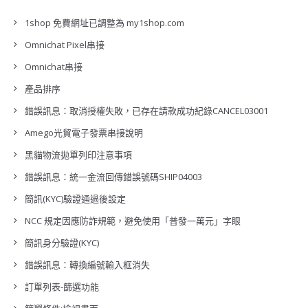
1shop 免費網址已調整為 my1shop.com
Omnichat Pixel串接
Omnichat串接
產品排序
錯誤訊息：取消授權失敗，已存在請款成功紀錄CANCEL03001
Amego光貿電子發票串接說明
黑貓物流拋單列印注意事項
錯誤訊息：統一金流回傳錯誤號碼SHIP04003
簡訊(KYC)驗證通過後設定
NCC 規定因應防詐規範，避免使用「普發一萬元」字眼
簡訊身分驗證(KYC)
錯誤訊息：轉換編號輸入框消失
訂單列表-篩選功能