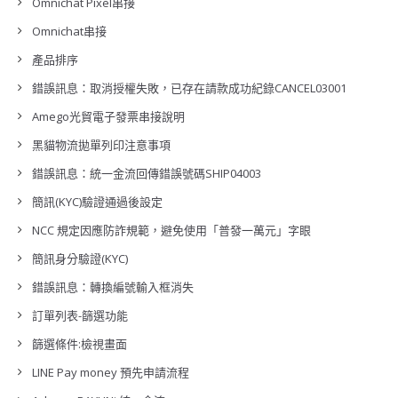
Omnichat Pixel串接
Omnichat串接
產品排序
錯誤訊息：取消授權失敗，已存在請款成功紀錄CANCEL03001
Amego光貿電子發票串接說明
黑貓物流拋單列印注意事項
錯誤訊息：統一金流回傳錯誤號碼SHIP04003
簡訊(KYC)驗證通過後設定
NCC 規定因應防詐規範，避免使用「普發一萬元」字眼
簡訊身分驗證(KYC)
錯誤訊息：轉換編號輸入框消失
訂單列表-篩選功能
篩選條件:檢視畫面
LINE Pay money 預先申請流程