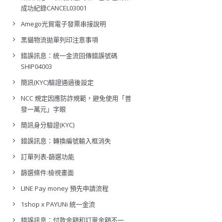
成功紀錄CANCEL03001
Amego光貿電子發票串接說明
黑貓物流拋單列印注意事項
錯誤訊息：統一金流回傳錯誤號碼
SHIP04003
簡訊(KYC)驗證通過後設定
NCC 規定因應防詐規範，避免使用「普
發一萬元」字眼
簡訊身分驗證(KYC)
錯誤訊息：轉換編號輸入框消失
訂單列表-篩選功能
篩選條件:檢視畫面
LINE Pay money 預先申請流程
1shop x PAYUNi 統一金流
錯誤訊息：付款金額和訂單金額不一