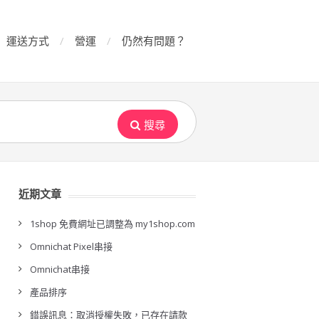
運送方式
營運
仍然有問題？
搜尋
近期文章
1shop 免費網址已調整為 my1shop.com
Omnichat Pixel串接
Omnichat串接
產品排序
錯誤訊息：取消授權失敗，已存在請款