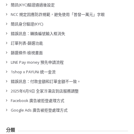
簡訊(KYC)驗證通過後設定
NCC 規定因應防詐規範，避免使用「普發一萬元」字眼
簡訊身分驗證(KYC)
錯誤訊息：轉換編號輸入框消失
訂單列表-篩選功能
篩選條件:檢視畫面
LINE Pay money 預先申請流程
1shop x PAYUNi 統一金流
錯誤訊息：付款金額和訂單金額不一致。
2025年6月9日 全家冷凍店到店服務調整
Facebook 廣告被拒登處理方式
Google Ads 廣告被拒登處理方式
分類