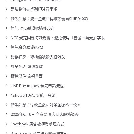
黑貓物流拋單列印注意事項
錯誤訊息：統一金流回傳錯誤號碼SHIP04003
簡訊(KYC)驗證通過後設定
NCC 規定因應防詐規範，避免使用「普發一萬元」字眼
簡訊身分驗證(KYC)
錯誤訊息：轉換編號輸入框消失
訂單列表-篩選功能
篩選條件:檢視畫面
LINE Pay money 預先申請流程
1shop x PAYUNi 統一金流
錯誤訊息：付款金額和訂單金額不一致。
2025年6月9日 全家冷凍店到店服務調整
Facebook 廣告被拒登處理方式
Google Ads 廣告被拒登處理方式