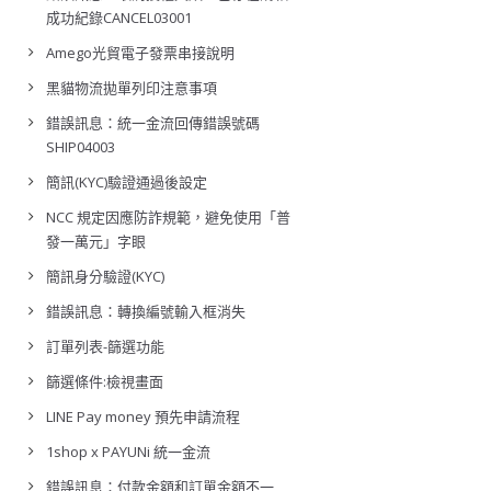
成功紀錄CANCEL03001
Amego光貿電子發票串接說明
黑貓物流拋單列印注意事項
錯誤訊息：統一金流回傳錯誤號碼
SHIP04003
簡訊(KYC)驗證通過後設定
NCC 規定因應防詐規範，避免使用「普
發一萬元」字眼
簡訊身分驗證(KYC)
錯誤訊息：轉換編號輸入框消失
訂單列表-篩選功能
篩選條件:檢視畫面
LINE Pay money 預先申請流程
1shop x PAYUNi 統一金流
錯誤訊息：付款金額和訂單金額不一