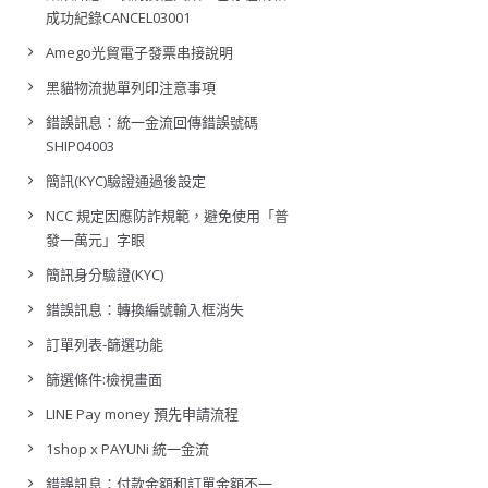
成功紀錄CANCEL03001
Amego光貿電子發票串接說明
黑貓物流拋單列印注意事項
錯誤訊息：統一金流回傳錯誤號碼
SHIP04003
簡訊(KYC)驗證通過後設定
NCC 規定因應防詐規範，避免使用「普
發一萬元」字眼
簡訊身分驗證(KYC)
錯誤訊息：轉換編號輸入框消失
訂單列表-篩選功能
篩選條件:檢視畫面
LINE Pay money 預先申請流程
1shop x PAYUNi 統一金流
錯誤訊息：付款金額和訂單金額不一