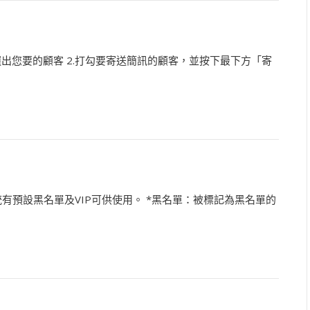
篩選出您要的顧客 2.打勾要寄送簡訊的顧客，並按下最下方「寄
有預設黑名單及VIP可供使用。 *黑名單：被標記為黑名單的