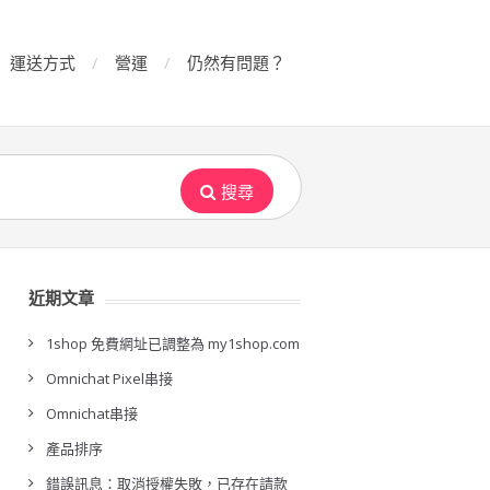
運送方式
營運
仍然有問題？
搜尋
近期文章
1shop 免費網址已調整為 my1shop.com
Omnichat Pixel串接
Omnichat串接
產品排序
錯誤訊息：取消授權失敗，已存在請款