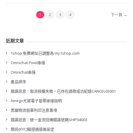
下一頁 →
1
2
3
4
近期文章
1shop 免費網址已調整為 my1shop.com
Omnichat Pixel串接
Omnichat串接
產品排序
錯誤訊息：取消授權失敗，已存在請款成功紀錄CANCEL03001
Amego光貿電子發票串接說明
黑貓物流拋單列印注意事項
錯誤訊息：統一金流回傳錯誤號碼SHIP04003
簡訊(KYC)驗證通過後設定