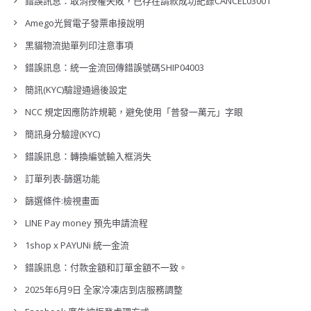
錯誤訊息：取消授權失敗，已存在請款成功紀錄CANCEL03001
Amego光貿電子發票串接說明
黑貓物流拋單列印注意事項
錯誤訊息：統一金流回傳錯誤號碼SHIP04003
簡訊(KYC)驗證通過後設定
NCC 規定因應防詐規範，避免使用「普發一萬元」字眼
簡訊身分驗證(KYC)
錯誤訊息：轉換編號輸入框消失
訂單列表-篩選功能
篩選條件:檢視畫面
LINE Pay money 預先申請流程
1shop x PAYUNi 統一金流
錯誤訊息：付款金額和訂單金額不一致。
2025年6月9日 全家冷凍店到店服務調整