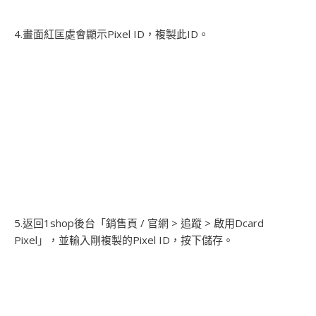
4.畫面紅匡處會顯示Pixel ID，複製此ID。
5.返回1shop後台「銷售頁 / 官網 > 追蹤 > 啟用Dcard
Pixel」，並輸入剛複製的Pixel ID，按下儲存。