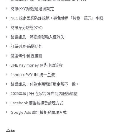
簡訊(KYC)驗證通過後設定
NCC 規定因應防詐規範，避免使用「普發一萬元」字眼
簡訊身分驗證(KYC)
錯誤訊息：轉換編號輸入框消失
訂單列表-篩選功能
篩選條件:檢視畫面
LINE Pay money 預先申請流程
1shop x PAYUNi 統一金流
錯誤訊息：付款金額和訂單金額不一致。
2025年6月9日 全家冷凍店到店服務調整
Facebook 廣告被拒登處理方式
Google Ads 廣告被拒登處理方式
分類