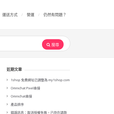
運送方式
營運
仍然有問題？
搜尋
近期文章
1shop 免費網址已調整為 my1shop.com
Omnichat Pixel串接
Omnichat串接
產品排序
錯誤訊息：取消授權失敗，已存在請款