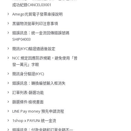
成功紀錄CANCEL03001
Amego光貿電子發票串接說明
黑貓物流拋單列印注意事項
錯誤訊息：統一金流回傳錯誤號碼
SHIP04003
簡訊(KYC)驗證通過後設定
NCC 規定因應防詐規範，避免使用「普
發一萬元」字眼
簡訊身分驗證(KYC)
錯誤訊息：轉換編號輸入框消失
訂單列表-篩選功能
篩選條件:檢視畫面
LINE Pay money 預先申請流程
1shop x PAYUNi 統一金流
錯誤訊息：付款金額和訂單金額不一