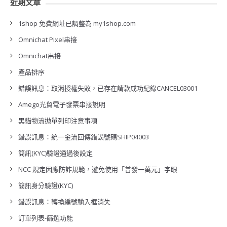
近期文章
1shop 免費網址已調整為 my1shop.com
Omnichat Pixel串接
Omnichat串接
產品排序
錯誤訊息：取消授權失敗，已存在請款成功紀錄CANCEL03001
Amego光貿電子發票串接說明
黑貓物流拋單列印注意事項
錯誤訊息：統一金流回傳錯誤號碼SHIP04003
簡訊(KYC)驗證通過後設定
NCC 規定因應防詐規範，避免使用「普發一萬元」字眼
簡訊身分驗證(KYC)
錯誤訊息：轉換編號輸入框消失
訂單列表-篩選功能