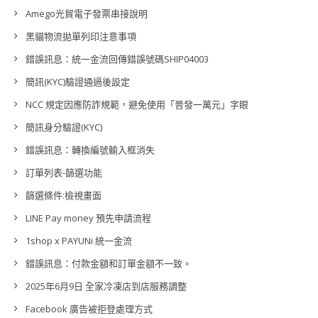
Amego光貿電子發票串接說明
黑貓物流拋單列印注意事項
錯誤訊息：統一金流回傳錯誤號碼SHIP04003
簡訊(KYC)驗證通過後設定
NCC 規定因應防詐規範，避免使用「普發一萬元」字眼
簡訊身分驗證(KYC)
錯誤訊息：轉換編號輸入框消失
訂單列表-篩選功能
篩選條件:檢視畫面
LINE Pay money 預先申請流程
1shop x PAYUNi 統一金流
錯誤訊息：付款金額和訂單金額不一致。
2025年6月9日 全家冷凍店到店服務調整
Facebook 廣告被拒登處理方式