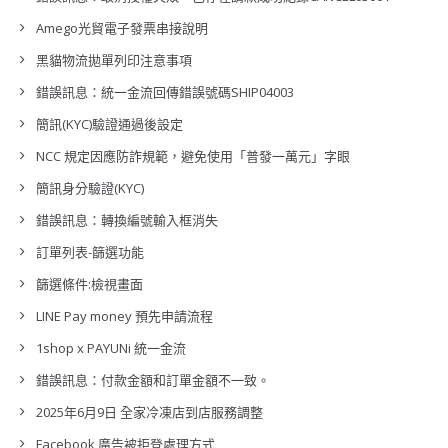
Amego光貿電子發票串接說明
黑貓物流拋單列印注意事項
錯誤訊息：統一金流回傳錯誤號碼SHIP04003
簡訊(KYC)驗證通過後設定
NCC 規定因應防詐規範，避免使用「普發一萬元」字眼
簡訊身分驗證(KYC)
錯誤訊息：轉換編號輸入框消失
訂單列表-篩選功能
篩選條件:檢視畫面
LINE Pay money 預先申請流程
1shop x PAYUNi 統一金流
錯誤訊息：付款金額和訂單金額不一致。
2025年6月9日 全家冷凍店到店服務調整
Facebook 廣告被拒登處理方式