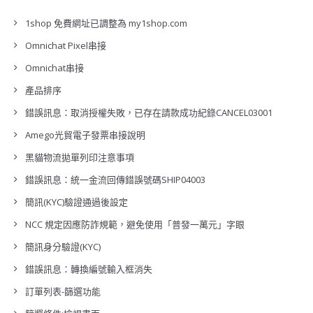
1shop 免費網址已調整為 my1shop.com
Omnichat Pixel串接
Omnichat串接
產品排序
錯誤訊息：取消授權失敗，已存在請款成功紀錄CANCEL03001
Amego光貿電子發票串接說明
黑貓物流拋單列印注意事項
錯誤訊息：統一金流回傳錯誤號碼SHIP04003
簡訊(KYC)驗證通過後設定
NCC 規定因應防詐規範，避免使用「普發一萬元」字眼
簡訊身分驗證(KYC)
錯誤訊息：轉換編號輸入框消失
訂單列表-篩選功能