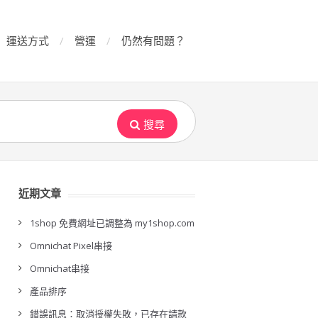
運送方式
營運
仍然有問題？
搜尋
近期文章
1shop 免費網址已調整為 my1shop.com
Omnichat Pixel串接
Omnichat串接
產品排序
錯誤訊息：取消授權失敗，已存在請款