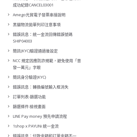
成功紀錄CANCEL03001
Amego光貿電子發票串接說明
黑貓物流拋單列印注意事項
錯誤訊息：統一金流回傳錯誤號碼
SHIP04003
簡訊(KYC)驗證通過後設定
NCC 規定因應防詐規範，避免使用「普
發一萬元」字眼
簡訊身分驗證(KYC)
錯誤訊息：轉換編號輸入框消失
訂單列表-篩選功能
篩選條件:檢視畫面
LINE Pay money 預先申請流程
1shop x PAYUNi 統一金流
錯誤訊息：付款金額和訂單金額不一