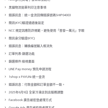
黑貓物流拋單列印注意事項
錯誤訊息：統一金流回傳錯誤號碼SHIP04003
簡訊(KYC)驗證通過後設定
NCC 規定因應防詐規範，避免使用「普發一萬元」字眼
簡訊身分驗證(KYC)
錯誤訊息：轉換編號輸入框消失
訂單列表-篩選功能
篩選條件:檢視畫面
LINE Pay money 預先申請流程
1shop x PAYUNi 統一金流
錯誤訊息：付款金額和訂單金額不一致。
2025年6月9日 全家冷凍店到店服務調整
Facebook 廣告被拒登處理方式
Google Ads 廣告被拒登處理方式