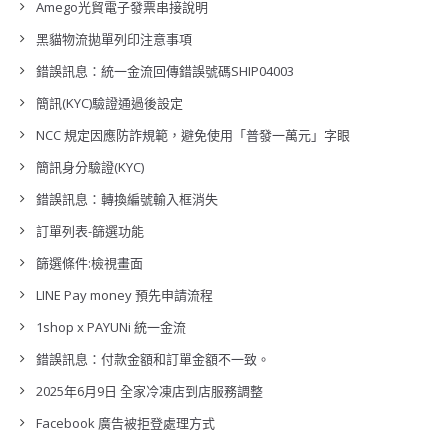
Amego光貿電子發票串接說明
黑貓物流拋單列印注意事項
錯誤訊息：統一金流回傳錯誤號碼SHIP04003
簡訊(KYC)驗證通過後設定
NCC 規定因應防詐規範，避免使用「普發一萬元」字眼
簡訊身分驗證(KYC)
錯誤訊息：轉換編號輸入框消失
訂單列表-篩選功能
篩選條件:檢視畫面
LINE Pay money 預先申請流程
1shop x PAYUNi 統一金流
錯誤訊息：付款金額和訂單金額不一致。
2025年6月9日 全家冷凍店到店服務調整
Facebook 廣告被拒登處理方式