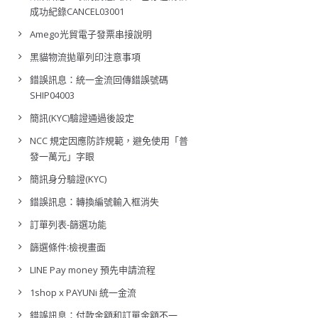
成功紀錄CANCEL03001
Amego光貿電子發票串接說明
黑貓物流拋單列印注意事項
錯誤訊息：統一金流回傳錯誤號碼
SHIP04003
簡訊(KYC)驗證通過後設定
NCC 規定因應防詐規範，避免使用「普
發一萬元」字眼
簡訊身分驗證(KYC)
錯誤訊息：轉換編號輸入框消失
訂單列表-篩選功能
篩選條件:檢視畫面
LINE Pay money 預先申請流程
1shop x PAYUNi 統一金流
錯誤訊息：付款金額和訂單金額不一