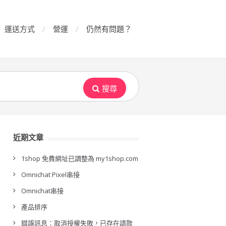
運送方式
營運
仍然有問題？
搜尋
近期文章
1shop 免費網址已調整為 my1shop.com
Omnichat Pixel串接
Omnichat串接
產品排序
錯誤訊息：取消授權失敗，已存在請款