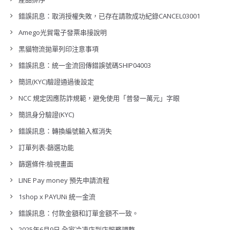
錯誤訊息：取消授權失敗，已存在請款成功紀錄CANCEL03001
Amego光貿電子發票串接說明
黑貓物流拋單列印注意事項
錯誤訊息：統一金流回傳錯誤號碼SHIP04003
簡訊(KYC)驗證通過後設定
NCC 規定因應防詐規範，避免使用「普發一萬元」字眼
簡訊身分驗證(KYC)
錯誤訊息：轉換編號輸入框消失
訂單列表-篩選功能
篩選條件:檢視畫面
LINE Pay money 預先申請流程
1shop x PAYUNi 統一金流
錯誤訊息：付款金額和訂單金額不一致。
2025年6月9日 全家冷凍店到店服務調整