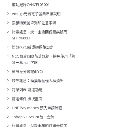
成功紀錄CANCEL03001
Amego光貿電子發票串接說明
黑貓物流拋單列印注意事項
錯誤訊息：統一金流回傳錯誤號碼
SHIP04003
簡訊(KYC)驗證通過後設定
NCC 規定因應防詐規範，避免使用「普
發一萬元」字眼
簡訊身分驗證(KYC)
錯誤訊息：轉換編號輸入框消失
訂單列表-篩選功能
篩選條件:檢視畫面
LINE Pay money 預先申請流程
1shop x PAYUNi 統一金流
錯誤訊息：付款金額和訂單金額不一