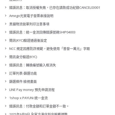
錯誤訊息：取消授權失敗，已存在請款成功紀錄CANCEL03001
Amego光貿電子發票串接說明
黑貓物流拋單列印注意事項
錯誤訊息：統一金流回傳錯誤號碼SHIP04003
簡訊(KYC)驗證通過後設定
NCC 規定因應防詐規範，避免使用「普發一萬元」字眼
簡訊身分驗證(KYC)
錯誤訊息：轉換編號輸入框消失
訂單列表-篩選功能
篩選條件:檢視畫面
LINE Pay money 預先申請流程
1shop x PAYUNi 統一金流
錯誤訊息：付款金額和訂單金額不一致。
2025年6月9日 全家冷凍店到店服務調整