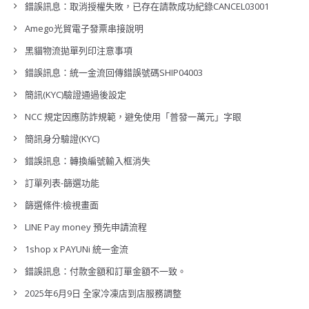
錯誤訊息：取消授權失敗，已存在請款成功紀錄CANCEL03001
Amego光貿電子發票串接說明
黑貓物流拋單列印注意事項
錯誤訊息：統一金流回傳錯誤號碼SHIP04003
簡訊(KYC)驗證通過後設定
NCC 規定因應防詐規範，避免使用「普發一萬元」字眼
簡訊身分驗證(KYC)
錯誤訊息：轉換編號輸入框消失
訂單列表-篩選功能
篩選條件:檢視畫面
LINE Pay money 預先申請流程
1shop x PAYUNi 統一金流
錯誤訊息：付款金額和訂單金額不一致。
2025年6月9日 全家冷凍店到店服務調整