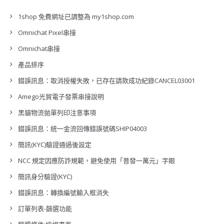
1shop 免費網址已調整為 my1shop.com
Omnichat Pixel串接
Omnichat串接
產品排序
錯誤訊息：取消授權失敗，已存在請款成功紀錄CANCEL03001
Amego光貿電子發票串接說明
黑貓物流拋單列印注意事項
錯誤訊息：統一金流回傳錯誤號碼SHIP04003
簡訊(KYC)驗證通過後設定
NCC 規定因應防詐規範，避免使用「普發一萬元」字眼
簡訊身分驗證(KYC)
錯誤訊息：轉換編號輸入框消失
訂單列表-篩選功能