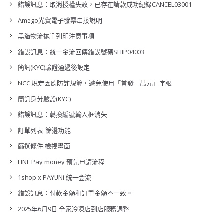
錯誤訊息：取消授權失敗，已存在請款成功紀錄CANCEL03001
Amego光貿電子發票串接說明
黑貓物流拋單列印注意事項
錯誤訊息：統一金流回傳錯誤號碼SHIP04003
簡訊(KYC)驗證通過後設定
NCC 規定因應防詐規範，避免使用「普發一萬元」字眼
簡訊身分驗證(KYC)
錯誤訊息：轉換編號輸入框消失
訂單列表-篩選功能
篩選條件:檢視畫面
LINE Pay money 預先申請流程
1shop x PAYUNi 統一金流
錯誤訊息：付款金額和訂單金額不一致。
2025年6月9日 全家冷凍店到店服務調整