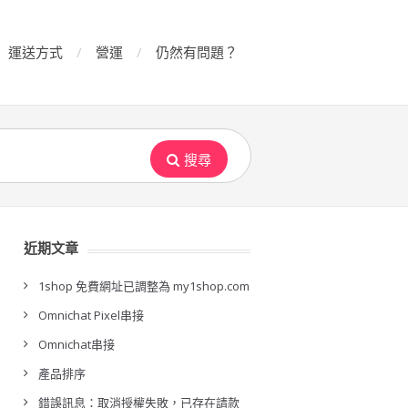
運送方式
營運
仍然有問題？
搜尋
近期文章
1shop 免費網址已調整為 my1shop.com
Omnichat Pixel串接
Omnichat串接
產品排序
錯誤訊息：取消授權失敗，已存在請款