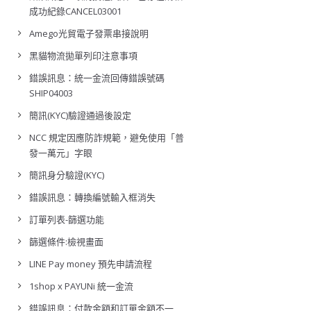
成功紀錄CANCEL03001
Amego光貿電子發票串接說明
黑貓物流拋單列印注意事項
錯誤訊息：統一金流回傳錯誤號碼
SHIP04003
簡訊(KYC)驗證通過後設定
NCC 規定因應防詐規範，避免使用「普
發一萬元」字眼
簡訊身分驗證(KYC)
錯誤訊息：轉換編號輸入框消失
訂單列表-篩選功能
篩選條件:檢視畫面
LINE Pay money 預先申請流程
1shop x PAYUNi 統一金流
錯誤訊息：付款金額和訂單金額不一