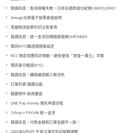
錯誤訊息：取消授權失敗，已存在請款成功紀錄CANCEL03001
Amego光貿電子發票串接說明
黑貓物流拋單列印注意事項
錯誤訊息：統一金流回傳錯誤號碼SHIP04003
簡訊(KYC)驗證通過後設定
NCC 規定因應防詐規範，避免使用「普發一萬元」字眼
簡訊身分驗證(KYC)
錯誤訊息：轉換編號輸入框消失
訂單列表-篩選功能
篩選條件:檢視畫面
LINE Pay money 預先申請流程
1shop x PAYUNi 統一金流
錯誤訊息：付款金額和訂單金額不一致。
2025年6月9日 全家冷凍店到店服務調整