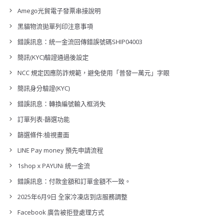
Amego光貿電子發票串接說明
黑貓物流拋單列印注意事項
錯誤訊息：統一金流回傳錯誤號碼SHIP04003
簡訊(KYC)驗證通過後設定
NCC 規定因應防詐規範，避免使用「普發一萬元」字眼
簡訊身分驗證(KYC)
錯誤訊息：轉換編號輸入框消失
訂單列表-篩選功能
篩選條件:檢視畫面
LINE Pay money 預先申請流程
1shop x PAYUNi 統一金流
錯誤訊息：付款金額和訂單金額不一致。
2025年6月9日 全家冷凍店到店服務調整
Facebook 廣告被拒登處理方式