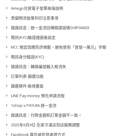
Amego光貿電子發票串接說明
黑貓物流拋單列印注意事項
錯誤訊息：統一金流回傳錯誤號碼SHIP04003
簡訊(KYC)驗證通過後設定
NCC 規定因應防詐規範，避免使用「普發一萬元」字眼
簡訊身分驗證(KYC)
錯誤訊息：轉換編號輸入框消失
訂單列表-篩選功能
篩選條件:檢視畫面
LINE Pay money 預先申請流程
1shop x PAYUNi 統一金流
錯誤訊息：付款金額和訂單金額不一致。
2025年6月9日 全家冷凍店到店服務調整
Facebook 廣告被拒登處理方式