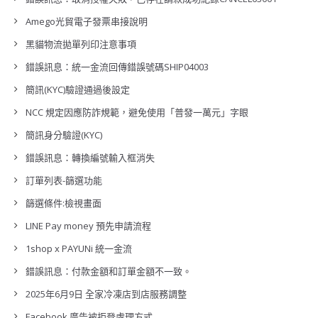
Amego光貿電子發票串接說明
黑貓物流拋單列印注意事項
錯誤訊息：統一金流回傳錯誤號碼SHIP04003
簡訊(KYC)驗證通過後設定
NCC 規定因應防詐規範，避免使用「普發一萬元」字眼
簡訊身分驗證(KYC)
錯誤訊息：轉換編號輸入框消失
訂單列表-篩選功能
篩選條件:檢視畫面
LINE Pay money 預先申請流程
1shop x PAYUNi 統一金流
錯誤訊息：付款金額和訂單金額不一致。
2025年6月9日 全家冷凍店到店服務調整
Facebook 廣告被拒登處理方式