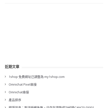
近期文章
1shop 免費網址已調整為 my1shop.com
Omnichat Pixel串接
Omnichat串接
產品排序
錯誤訊息：取消授權失敗，已存在請款成功紀錄CANCEL03001