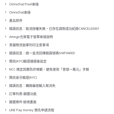
Omnichat Pixel串接
Omnichat串接
產品排序
錯誤訊息：取消授權失敗，已存在請款成功紀錄CANCEL03001
Amego光貿電子發票串接說明
黑貓物流拋單列印注意事項
錯誤訊息：統一金流回傳錯誤號碼SHIP04003
簡訊(KYC)驗證通過後設定
NCC 規定因應防詐規範，避免使用「普發一萬元」字眼
簡訊身分驗證(KYC)
錯誤訊息：轉換編號輸入框消失
訂單列表-篩選功能
篩選條件:檢視畫面
LINE Pay money 預先申請流程