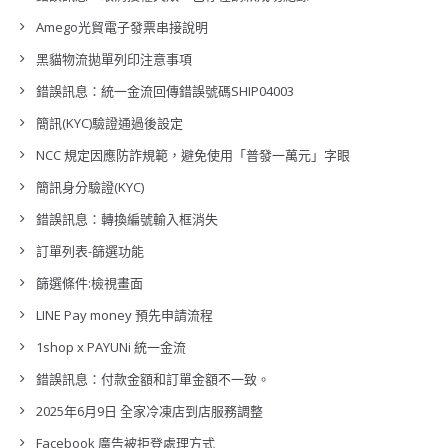
Amego光貿電子發票串接說明
黑貓物流拋單列印注意事項
錯誤訊息：統一金流回傳錯誤號碼SHIP04003
簡訊(KYC)驗證通過後設定
NCC 規定因應防詐規範，避免使用「普發一萬元」字眼
簡訊身分驗證(KYC)
錯誤訊息：轉換編號輸入框消失
訂單列表-篩選功能
篩選條件:檢視畫面
LINE Pay money 預先申請流程
1shop x PAYUNi 統一金流
錯誤訊息：付款金額和訂單金額不一致。
2025年6月9日 全家冷凍店到店服務調整
Facebook 廣告被拒登處理方式